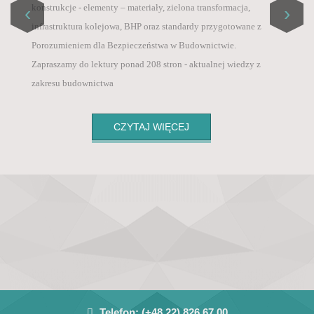
Master List / ICI World of Journals,
konstrukcje - elementy – materiały, zielona transformacja,
‹
›
Szanowni Państwo, informujemy, że od 1 sierpnia 2025
• PBN – Polska Bibliografia Naukowa (Polish
infrastruktura kolejowa, BHP oraz standardy przygotowane z
roku, ze względu na wysokie koszty wprowadziliśmy
Scientific Biblioraphy),
Porozumieniem dla Bezpieczeństwa w Budownictwie.
opłatę za publikację artykułu po pozytywnych
• POL-Index – Polska Baza Cytowań (Polish
Zapraszamy do lektury ponad 208 stron - aktualnej wiedzy z
recenzjach 800 zł + VAT .
Citation Database),
zakresu budownictwa
• Google Scholar
CZYTAJ WIĘCEJ
Telefon:
(+48 22) 826 67 00