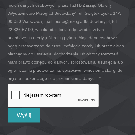
moich danych osobowych przez PZITB Zarząd Główny
„Wydawnictwo Przegląd Budowlany”, ul. Świętokrzyska 14A,
00-050 Warszawa, mail: biuro@przegladbudowlany.pl, tel.
22 826 67 00, w celu udzielenia odpowiedzi, w tym
przedłożenia oferty jeśli o nią pytam. Moje dane osobowe
będą przetwarzane do czasu cofnięcia zgody lub przez okres
niezbędny do ustalenia, dochodzenia lub obrony roszczeń.
Mam prawo dostępu do danych, sprostowania, usunięcia lub
ograniczenia przetwarzania, sprzeciwu, wniesienia skargi do
organu nadzorczego i do przeniesienia danych.
*