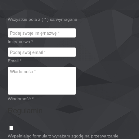
Wszystkie pola z (
*
) są wymagane
Imię/nazwa
*
Email
*
Wiadomość
*
Regulamin
Wypełniając formularz wyrażam zgodę na przetwarzanie