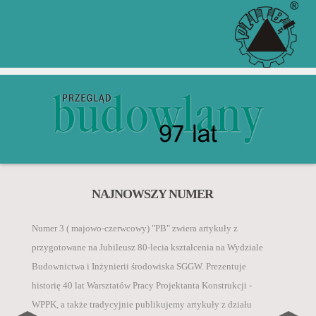
Zgodnie z komunikatem Ministra Edukacji i Nauki z 5
ZGŁOŚ ARTYKUŁ PRZEZ
ZACHĘCAMY DO KUPNA
NAJNOWSZY NUMER
PRENUMERATY W WERSJI
INDEX COPERNICUS
„Przegląd Budowlany” jest rejestrowany w bazach
stycznia 2024 r. w sprawie wykazu czasopism
PAPIEROWEJ I
danych o zawartości polskich czasopism
Numer 3 ( majowo-czerwcowy) "PB" zwiera artykuły z
naukowych i recenzowanych materiałów z konferencji
ELEKTRONICZNEJ
technicznych:
przygotowane na Jubileusz 80-lecia kształcenia na Wydziale
międzynarodowych, autorzy za publikację artykułu
CZYTAJ WIĘCEJ
Budownictwa i Inżynierii środowiska SGGW. Prezentuje
naukowego w czasopiśmie Inżynieria i Budownictwo
• BazTech,
historię 40 lat Warsztatów Pracy Projektanta Konstrukcji -
otrzymują 40 pkt.
CZYTAJ WIĘCEJ
• Index Compernicus International ICI Journals
WPPK, a także tradycyjnie publikujemy artykuły z działu