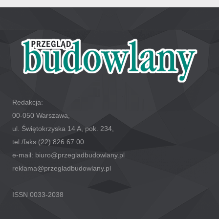
Redakcja:
00-050 Warszawa,
ul. Świętokrzyska 14 A, pok. 234,
tel./faks (22) 826 67 00
e-mail: biuro@przegladbudowlany.pl
reklama@przegladbudowlany.pl
ISSN 0033-2038