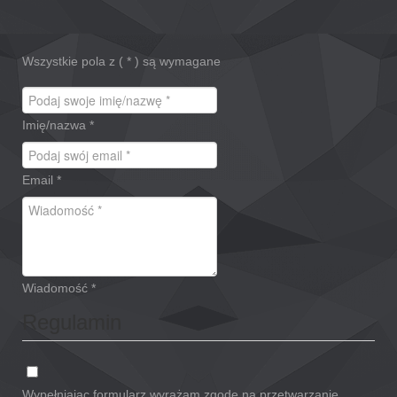
Wszystkie pola z (
*
) są wymagane
Imię/nazwa
*
Email
*
Wiadomość
*
Regulamin
Wypełniając formularz wyrażam zgodę na przetwarzanie