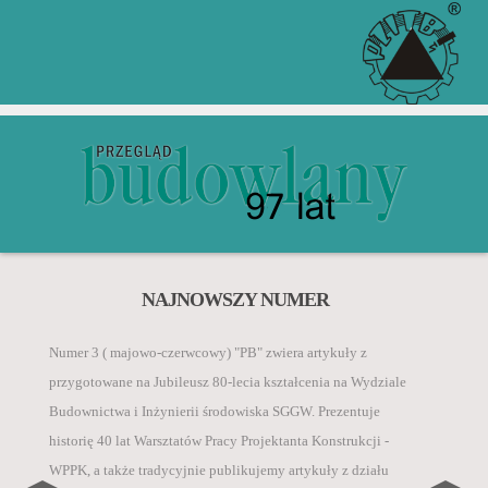
Zgodnie z komunikatem Ministra Edukacji i Nauki z 5
ZGŁOŚ ARTYKUŁ PRZEZ
ZACHĘCAMY DO KUPNA
NAJNOWSZY NUMER
PRENUMERATY W WERSJI
INDEX COPERNICUS
„Przegląd Budowlany” jest rejestrowany w bazach
stycznia 2024 r. w sprawie wykazu czasopism
PAPIEROWEJ I
danych o zawartości polskich czasopism
Numer 3 ( majowo-czerwcowy) "PB" zwiera artykuły z
naukowych i recenzowanych materiałów z konferencji
ELEKTRONICZNEJ
technicznych:
przygotowane na Jubileusz 80-lecia kształcenia na Wydziale
międzynarodowych, autorzy za publikację artykułu
CZYTAJ WIĘCEJ
Budownictwa i Inżynierii środowiska SGGW. Prezentuje
naukowego w czasopiśmie Inżynieria i Budownictwo
• BazTech,
historię 40 lat Warsztatów Pracy Projektanta Konstrukcji -
otrzymują 40 pkt.
CZYTAJ WIĘCEJ
• Index Compernicus International ICI Journals
WPPK, a także tradycyjnie publikujemy artykuły z działu