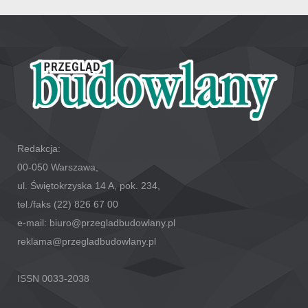
Redakcja:
00-050 Warszawa,
ul. Świętokrzyska 14 A, pok. 234,
tel./faks (22) 826 67 00
e-mail: biuro@przegladbudowlany.pl
reklama@przegladbudowlany.pl
ISSN 0033-2038