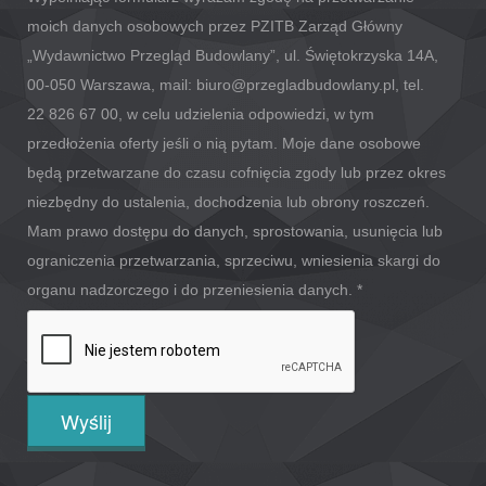
moich danych osobowych przez PZITB Zarząd Główny
„Wydawnictwo Przegląd Budowlany”, ul. Świętokrzyska 14A,
00-050 Warszawa, mail: biuro@przegladbudowlany.pl, tel.
22 826 67 00, w celu udzielenia odpowiedzi, w tym
przedłożenia oferty jeśli o nią pytam. Moje dane osobowe
będą przetwarzane do czasu cofnięcia zgody lub przez okres
niezbędny do ustalenia, dochodzenia lub obrony roszczeń.
Mam prawo dostępu do danych, sprostowania, usunięcia lub
ograniczenia przetwarzania, sprzeciwu, wniesienia skargi do
organu nadzorczego i do przeniesienia danych.
*