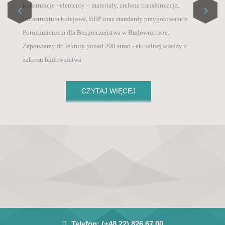
Master List / ICI World of Journals,
konstrukcje - elementy – materiały, zielona transformacja,
‹
›
Szanowni Państwo, informujemy, że od 1 sierpnia 2025
• PBN – Polska Bibliografia Naukowa (Polish
infrastruktura kolejowa, BHP oraz standardy przygotowane z
roku, ze względu na wysokie koszty wprowadziliśmy
Scientific Biblioraphy),
Porozumieniem dla Bezpieczeństwa w Budownictwie.
opłatę za publikację artykułu po pozytywnych
• POL-Index – Polska Baza Cytowań (Polish
Zapraszamy do lektury ponad 208 stron - aktualnej wiedzy z
recenzjach 800 zł + VAT .
Citation Database),
zakresu budownictwa
• Google Scholar
CZYTAJ WIĘCEJ
Telefon:
(+48 22) 826 67 00