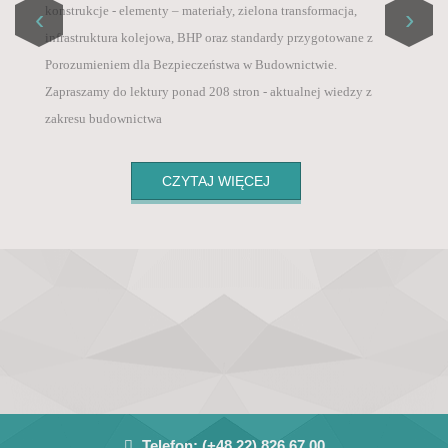
Master List / ICI World of Journals,
konstrukcje - elementy – materiały, zielona transformacja,
‹
›
Szanowni Państwo, informujemy, że od 1 sierpnia 2025
• PBN – Polska Bibliografia Naukowa (Polish
infrastruktura kolejowa, BHP oraz standardy przygotowane z
roku, ze względu na wysokie koszty wprowadziliśmy
Scientific Biblioraphy),
Porozumieniem dla Bezpieczeństwa w Budownictwie.
opłatę za publikację artykułu po pozytywnych
• POL-Index – Polska Baza Cytowań (Polish
Zapraszamy do lektury ponad 208 stron - aktualnej wiedzy z
recenzjach 800 zł + VAT .
Citation Database),
zakresu budownictwa
• Google Scholar
CZYTAJ WIĘCEJ
Telefon:
(+48 22) 826 67 00