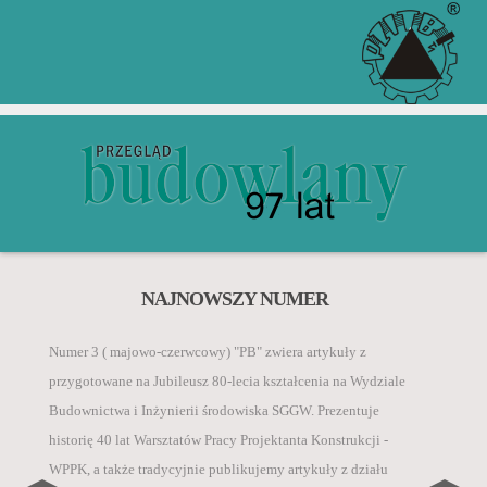
Zgodnie z komunikatem Ministra Edukacji i Nauki z 5
ZGŁOŚ ARTYKUŁ PRZEZ
ZACHĘCAMY DO KUPNA
NAJNOWSZY NUMER
PRENUMERATY W WERSJI
INDEX COPERNICUS
„Przegląd Budowlany” jest rejestrowany w bazach
stycznia 2024 r. w sprawie wykazu czasopism
PAPIEROWEJ I
danych o zawartości polskich czasopism
Numer 3 ( majowo-czerwcowy) "PB" zwiera artykuły z
naukowych i recenzowanych materiałów z konferencji
ELEKTRONICZNEJ
technicznych:
przygotowane na Jubileusz 80-lecia kształcenia na Wydziale
międzynarodowych, autorzy za publikację artykułu
CZYTAJ WIĘCEJ
Budownictwa i Inżynierii środowiska SGGW. Prezentuje
naukowego w czasopiśmie Inżynieria i Budownictwo
• BazTech,
historię 40 lat Warsztatów Pracy Projektanta Konstrukcji -
otrzymują 40 pkt.
CZYTAJ WIĘCEJ
• Index Compernicus International ICI Journals
WPPK, a także tradycyjnie publikujemy artykuły z działu