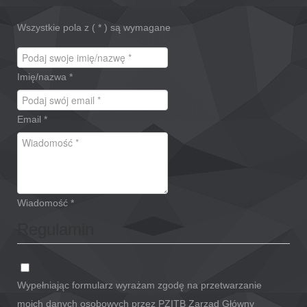
Wszystkie pola z (
*
) są wymagane
Imię/nazwa
*
Email
*
Wiadomość
*
Regulamin
Wypełniając formularz wyrażam zgodę na przetwarzanie
moich danych osobowych przez PZITB Zarząd Główny